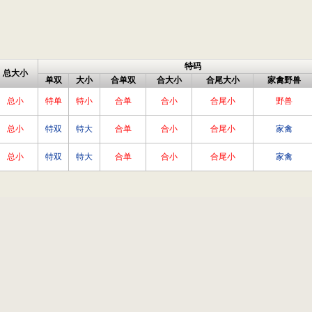
特码
总大小
单双
大小
合单双
合大小
合尾大小
家禽野兽
总小
特单
特小
合单
合小
合尾小
野兽
总小
特双
特大
合单
合小
合尾小
家禽
总小
特双
特大
合单
合小
合尾小
家禽