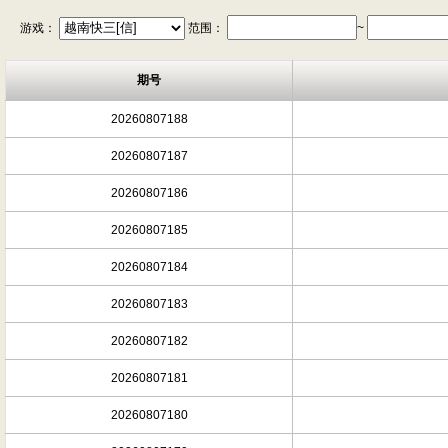
游戏：
范围：
~
期号
20260807188
20260807187
20260807186
20260807185
20260807184
20260807183
20260807182
20260807181
20260807180