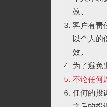
效。
客户有责
以个人的
效。
为了避免
不论任何
任何的投
之后的投