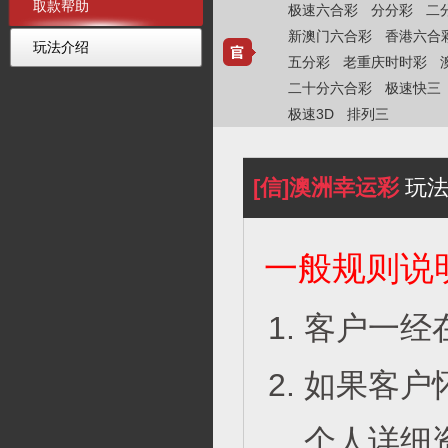
取款帮助
极速六合彩
分分彩
二
新澳门六合彩
香港六合
玩法介绍
五分彩
老重庆时时彩
二十分六合彩
极速快三
极速3D
排列三
[信]澳洲幸运彩
玩法
一般规则说
客户一经
如果客户
个人详细