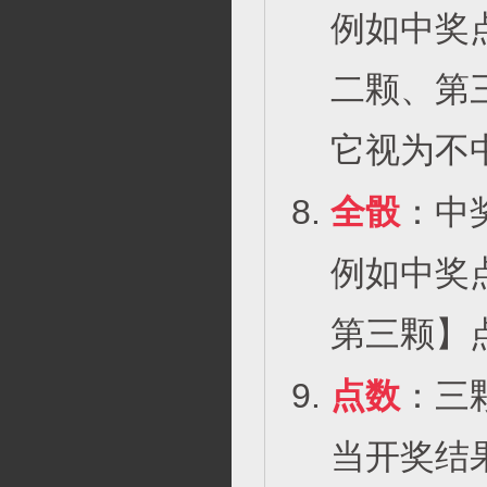
例如中奖点
二颗、第
它视为不
全骰
：中
例如中奖点
第三颗】
点数
：三
当开奖结