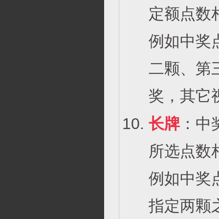
定额点数
例如中奖点
二颗、第
奖，其它
长牌
：中
所选点数
例如中奖
指定两颗之