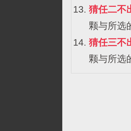
猜任二不
颗与所选
猜任三不
颗与所选