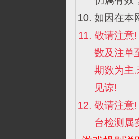
仍属有效
如因在本
敬请注意
数及注单
期数为主
见谅!
敬请注意
台检测属