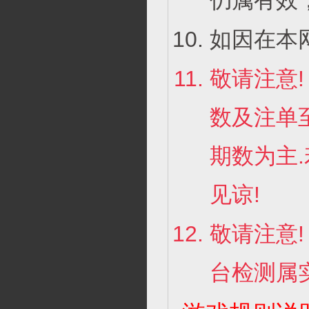
仍属有效
如因在本
敬请注意
数及注单
期数为主
见谅!
敬请注意
台检测属