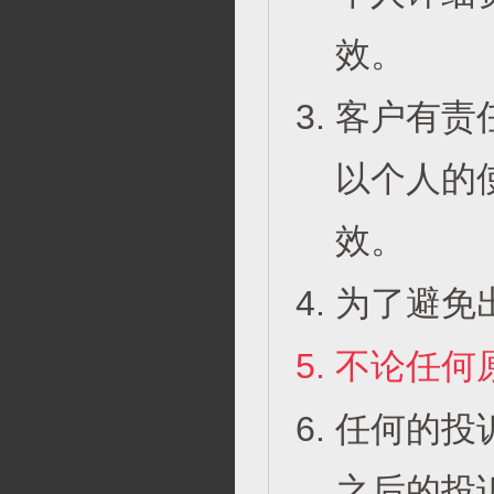
效。
客户有责
以个人的
效。
为了避免
不论任何
任何的投
之后的投